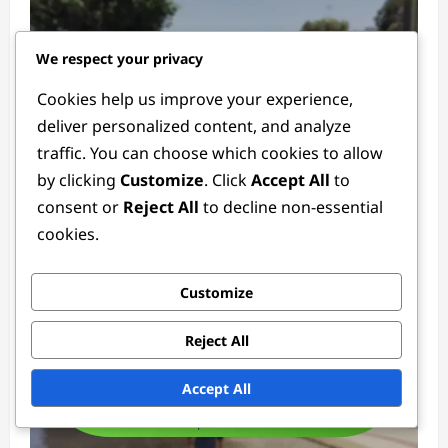
We respect your privacy
Cookies help us improve your experience,
deliver personalized content, and analyze
traffic. You can choose which cookies to allow
Promoções de Cartões Shark
by clicking
Customize
. Click
Accept All
to
consent or
Reject All
to decline non-essential
Eventos Especiais de Shark Card: Bónus
cookies.
únicos, Itens especiais, Aumento de GTA$
Marcus Steele
2 months ago
0
Customize
Reject All
Accept All