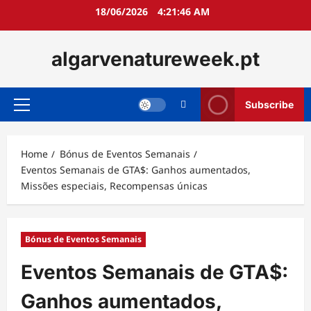
Skip
18/06/2026
4:21:47 AM
to
content
algarvenatureweek.pt
Subscribe
Primary
Menu
Home
Bónus de Eventos Semanais
Eventos Semanais de GTA$: Ganhos aumentados,
Missões especiais, Recompensas únicas
Bónus de Eventos Semanais
Eventos Semanais de GTA$:
Ganhos aumentados,