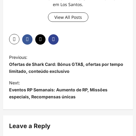
em Los Santos.
View All Posts
P
Previous:
o
Ofertas de Shark Card: Bónus GTA$, ofertas por tempo
s
limitado, conteúdo exclusivo
t
Next:
Eventos RP Semanais: Aumento de RP, Missões
n
especiais, Recompensas únicas
a
v
i
Leave a Reply
g