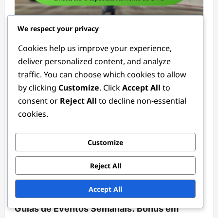
We respect your privacy
Promoções de Cartões Shark
Cookies help us improve your experience,
Promoções Exclusivas do Shark Card: Bónus
deliver personalized content, and analyze
únicos, Itens especiais, Aumento de GTA$
traffic. You can choose which cookies to allow
Marcus Steele
2 months ago
0
by clicking
Customize
. Click
Accept All
to
consent or
Reject All
to decline non-essential
cookies.
Customize
Reject All
Promoções de Cartões Shark
Accept All
Guias de Eventos Semanais: Bónus em