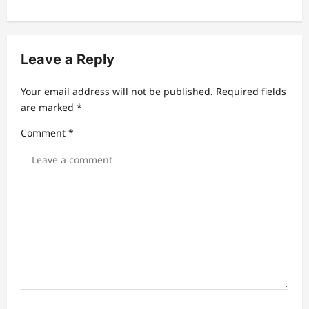
a
v
i
Leave a Reply
g
a
Your email address will not be published.
Required fields
t
are marked
*
i
Comment
*
o
n