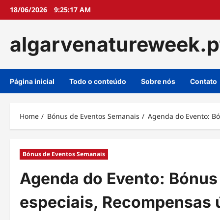
Skip
18/06/2026
9:25:18 AM
to
content
algarvenatureweek.p
Página inicial
Todo o conteúdo
Sobre nós
Contato
Home
Bónus de Eventos Semanais
Agenda do Evento: Bó
Bónus de Eventos Semanais
Agenda do Evento: Bónus
especiais, Recompensas 