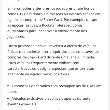
Em promoções anteriores, os jogadores viram bónus
como GTA$ em dobro em missões ou eventos específicos
ligados a compras de Shark Card. Por exemplo, durante
as épocas festivas, a Rockstar ofereceu bónus
aumentados para incentivar o envolvimento dos
jogadores.
Outra promoção notável envolveu a oferta de veículos
únicos que poderiam ser adquiridos apenas através de
compras de Shark Card durante uma janela limitada.
Estes veículos frequentemente vinham com
características ou designs especiais que os tornavam
altamente desejados pelos jogadores.
Promoções de feriados com recompensas de GTA$ em
dobro
Veículos exclusivos disponíveis apenas durante
eventos especiais