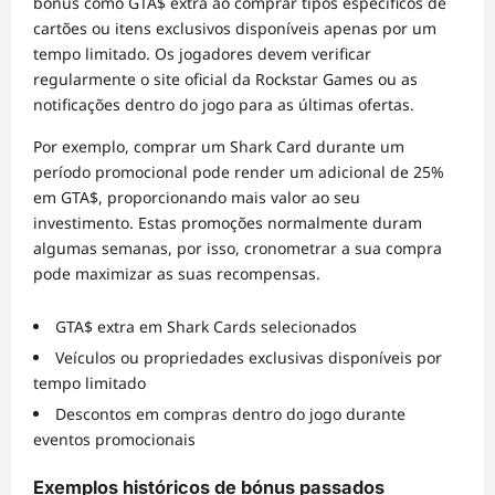
bónus como GTA$ extra ao comprar tipos específicos de
cartões ou itens exclusivos disponíveis apenas por um
tempo limitado. Os jogadores devem verificar
regularmente o site oficial da Rockstar Games ou as
notificações dentro do jogo para as últimas ofertas.
Por exemplo, comprar um Shark Card durante um
período promocional pode render um adicional de 25%
em GTA$, proporcionando mais valor ao seu
investimento. Estas promoções normalmente duram
algumas semanas, por isso, cronometrar a sua compra
pode maximizar as suas recompensas.
GTA$ extra em Shark Cards selecionados
Veículos ou propriedades exclusivas disponíveis por
tempo limitado
Descontos em compras dentro do jogo durante
eventos promocionais
Exemplos históricos de bónus passados