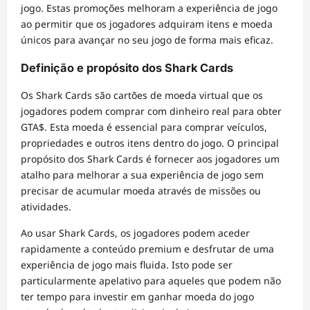
jogo. Estas promoções melhoram a experiência de jogo
ao permitir que os jogadores adquiram itens e moeda
únicos para avançar no seu jogo de forma mais eficaz.
Definição e propósito dos Shark Cards
Os Shark Cards são cartões de moeda virtual que os
jogadores podem comprar com dinheiro real para obter
GTA$. Esta moeda é essencial para comprar veículos,
propriedades e outros itens dentro do jogo. O principal
propósito dos Shark Cards é fornecer aos jogadores um
atalho para melhorar a sua experiência de jogo sem
precisar de acumular moeda através de missões ou
atividades.
Ao usar Shark Cards, os jogadores podem aceder
rapidamente a conteúdo premium e desfrutar de uma
experiência de jogo mais fluida. Isto pode ser
particularmente apelativo para aqueles que podem não
ter tempo para investir em ganhar moeda do jogo