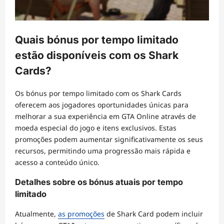
Quais bónus por tempo limitado
estão disponíveis com os Shark
Cards?
Os bónus por tempo limitado com os Shark Cards
oferecem aos jogadores oportunidades únicas para
melhorar a sua experiência em GTA Online através de
moeda especial do jogo e itens exclusivos. Estas
promoções podem aumentar significativamente os seus
recursos, permitindo uma progressão mais rápida e
acesso a conteúdo único.
Detalhes sobre os bónus atuais por tempo
limitado
Atualmente,
as promoções
de Shark Card podem incluir