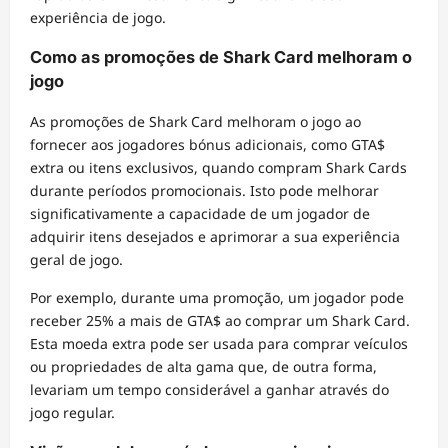
experiência de jogo.
Como as promoções de Shark Card melhoram o
jogo
As promoções de Shark Card melhoram o jogo ao
fornecer aos jogadores bónus adicionais, como GTA$
extra ou itens exclusivos, quando compram Shark Cards
durante períodos promocionais. Isto pode melhorar
significativamente a capacidade de um jogador de
adquirir itens desejados e aprimorar a sua experiência
geral de jogo.
Por exemplo, durante uma promoção, um jogador pode
receber 25% a mais de GTA$ ao comprar um Shark Card.
Esta moeda extra pode ser usada para comprar veículos
ou propriedades de alta gama que, de outra forma,
levariam um tempo considerável a ganhar através do
jogo regular.