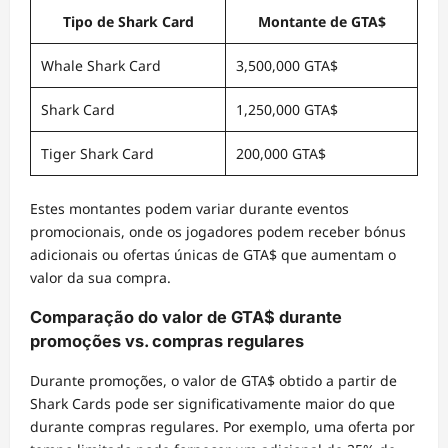
Tipo de Shark Card
Montante de GTA$
Whale Shark Card
3,500,000 GTA$
Shark Card
1,250,000 GTA$
Tiger Shark Card
200,000 GTA$
Estes montantes podem variar durante eventos
promocionais, onde os jogadores podem receber bónus
adicionais ou ofertas únicas de GTA$ que aumentam o
valor da sua compra.
Comparação do valor de GTA$ durante
promoções vs. compras regulares
Durante promoções, o valor de GTA$ obtido a partir de
Shark Cards pode ser significativamente maior do que
durante compras regulares. Por exemplo, uma oferta por