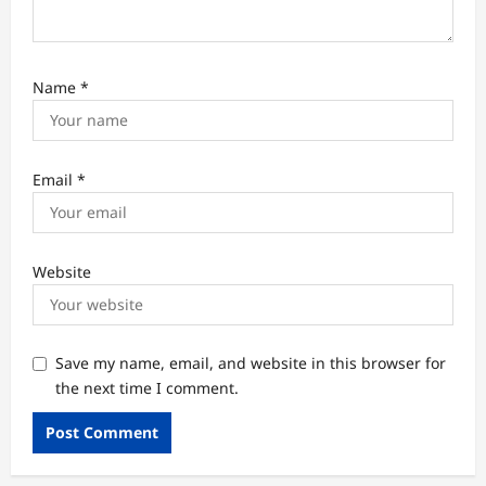
Name
*
Email
*
Website
Save my name, email, and website in this browser for
the next time I comment.