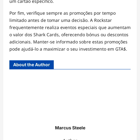
um cartão específico.
Por fim, verifique sempre as promoções por tempo
limitado antes de tomar uma decisão. A Rockstar
frequentemente realiza eventos especiais que aumentam
o valor dos Shark Cards, oferecendo bónus ou descontos
adicionais. Manter-se informado sobre estas promoções
pode ajudá-lo a maximizar o seu investimento em GTA$.
About the Author
Marcus Steele