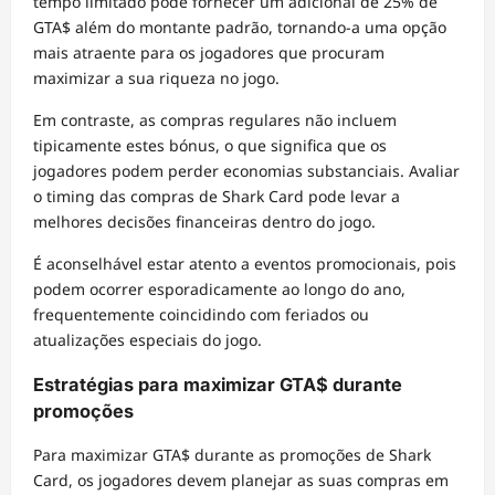
tempo limitado pode fornecer um adicional de 25% de
GTA$ além do montante padrão, tornando-a uma opção
mais atraente para os jogadores que procuram
maximizar a sua riqueza no jogo.
Em contraste, as compras regulares não incluem
tipicamente estes bónus, o que significa que os
jogadores podem perder economias substanciais. Avaliar
o timing das compras de Shark Card pode levar a
melhores decisões financeiras dentro do jogo.
É aconselhável estar atento a eventos promocionais, pois
podem ocorrer esporadicamente ao longo do ano,
frequentemente coincidindo com feriados ou
atualizações especiais do jogo.
Estratégias para maximizar GTA$ durante
promoções
Para maximizar GTA$ durante as promoções de Shark
Card, os jogadores devem planejar as suas compras em