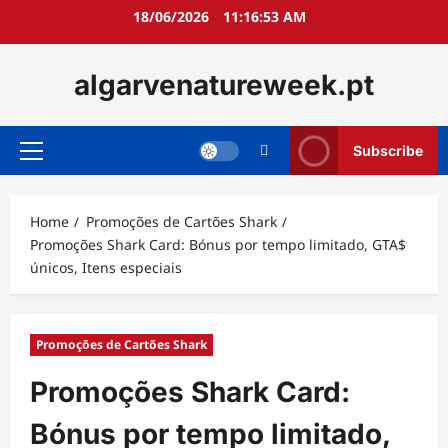
Skip
18/06/2026
11:16:55 AM
to
content
algarvenatureweek.pt
Subscribe
Primary
Menu
Home
Promoções de Cartões Shark
Promoções Shark Card: Bónus por tempo limitado, GTA$
únicos, Itens especiais
Promoções de Cartões Shark
Promoções Shark Card:
Bónus por tempo limitado,