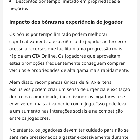
Descontos por tempo limitado em propriedades e
negócios
Impacto dos bónus na experiência do jogador
Os bónus por tempo limitado podem melhorar
significativamente a experiência do jogador ao fornecer
acesso a recursos que facilitam uma progressão mais
rápida em GTA Online. Os jogadores que aproveitam
estas promoções frequentemente conseguem comprar
veículos e propriedades de alta gama mais rapidamente.
Além disso, recompensas únicas de GTA$ e itens
exclusivos podem criar um senso de urgência e excitação
dentro da comunidade, incentivando os jogadores a se
envolverem mais ativamente com o jogo. Isso pode levar
a um aumento nas interações sociais e na competição
entre os jogadores.
No entanto, os jogadores devem ter cuidado para não se
sentirem pressionados a gastar excessivamente durante